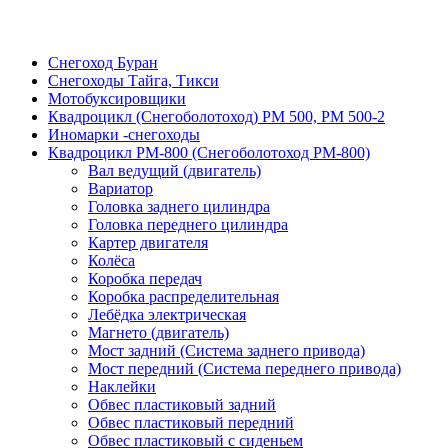
Снегоход Буран
Снегоходы Тайга, Тикси
Мотобуксировщики
Квадроцикл (Снегоболотоход) РМ 500, РМ 500-2
Иномарки -снегоходы
Квадроцикл РМ-800 (Снегоболотоход РМ-800)
Вал ведущий (двигатель)
Вариатор
Головка заднего цилиндра
Головка переднего цилиндра
Картер двигателя
Колёса
Коробка передач
Коробка распределительная
Лебёдка электрическая
Магнето (двигатель)
Мост задний (Система заднего привода)
Мост передний (Система переднего привода)
Наклейки
Обвес пластиковый задний
Обвес пластиковый передний
Обвес пластиковый с сиденьем