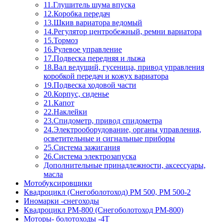
11.Глушитель шума впуска
12.Коробка передач
13.Шкив вариатора ведомый
14.Регулятор центробежный, ремни вариатора
15.Тормоз
16.Рулевое управление
17.Подвеска передняя и лыжа
18.Вал ведущий, гусеница, привод управления
коробкой передач и кожух вариатора
19.Подвеска ходовой части
20.Корпус, сиденье
21.Капот
22.Наклейки
23.Спидометр, привод спидометра
24.Электрооборудование, органы управления,
осветительные и сигнальные приборы
25.Система зажигания
26.Система электрозапуска
Дополнительные принадлежности, аксессуары,
масла
Мотобуксировщики
Квадроцикл (Снегоболотоход) РМ 500, РМ 500-2
Иномарки -снегоходы
Квадроцикл РМ-800 (Снегоболотоход РМ-800)
Моторы- болотоходы -4Т