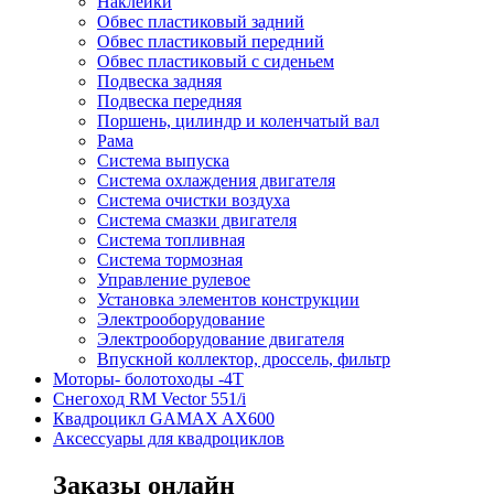
Наклейки
Обвес пластиковый задний
Обвес пластиковый передний
Обвес пластиковый с сиденьем
Подвеска задняя
Подвеска передняя
Поршень, цилиндр и коленчатый вал
Рама
Система выпуска
Система охлаждения двигателя
Система очистки воздуха
Система смазки двигателя
Система топливная
Система тормозная
Управление рулевое
Установка элементов конструкции
Электрооборудование
Электрооборудование двигателя
Впускной коллектор, дроссель, фильтр
Моторы- болотоходы -4Т
Снегоход RM Vector 551/i
Квадроцикл GAMAX AX600
Аксессуары для квадроциклов
Заказы онлайн