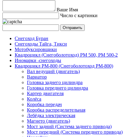
Ваше Имя
Число с картинки
Снегоход Буран
Снегоходы Тайга, Тикси
Мотобуксировщики
Квадроцикл (Снегоболотоход) РМ 500, РМ 500-2
Иномарки -снегоходы
Квадроцикл РМ-800 (Снегоболотоход РМ-800)
Вал ведущий (двигатель)
Вариатор
Головка заднего цилиндра
Головка переднего цилиндра
Картер двигателя
Колёса
Коробка передач
Коробка распределительная
Лебёдка электрическая
Магнето (двигатель)
Мост задний (Система заднего привода)
Мост передний (Система переднего привода)