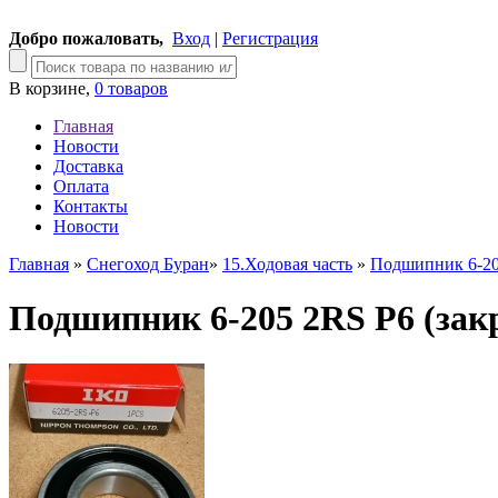
Добро пожаловать,
Вход
|
Регистрация
В корзине,
0 товаров
Главная
Новости
Доставка
Оплата
Контакты
Новости
Главная
»
Снегоход Буран
»
15.Ходовая часть
»
Подшипник 6-20
Подшипник 6-205 2RS P6 (за