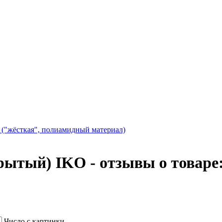
 ("жёсткая", полиамидный материал)
рытый) IKO - отзывы о товаре
Число с картинки