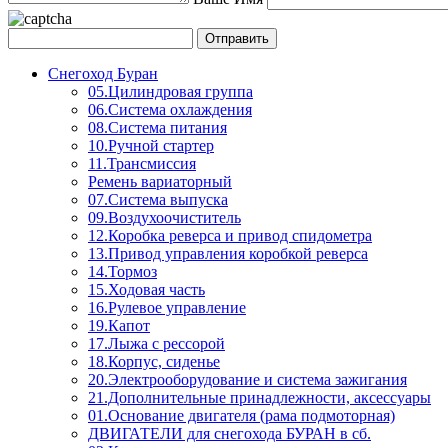
Снегоход Буран
05.Цилиндровая группа
06.Система охлаждения
08.Система питания
10.Ручной стартер
11.Трансмиссия
Ремень вариаторный
07.Система выпуска
09.Воздухоочиститель
12.Коробка реверса и привод спидометра
13.Привод управления коробкой реверса
14.Тормоз
15.Ходовая часть
16.Рулевое управление
19.Капот
17.Лыжа с рессорой
18.Корпус, сиденье
20.Электрооборудование и система зажигания
21.Дополнительные принадлежности, аксессуары
01.Основание двигателя (рама подмоторная)
ДВИГАТЕЛИ для снегохода БУРАН в сб.