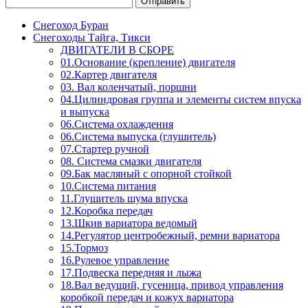
Снегоход Буран
Снегоходы Тайга, Тикси
ДВИГАТЕЛИ В СБОРЕ
01.Основание (крепление) двигателя
02.Картер двигателя
03. Вал коленчатый, поршни
04.Цилиндровая группа и элементы систем впуска
и выпуска
06.Система охлаждения
06.Система выпуска (глушитель)
07.Стартер ручной
08. Система смазки двигателя
09.Бак масляный с опорной стойкой
10.Система питания
11.Глушитель шума впуска
12.Коробка передач
13.Шкив вариатора ведомый
14.Регулятор центробежный, ремни вариатора
15.Тормоз
16.Рулевое управление
17.Подвеска передняя и лыжа
18.Вал ведущий, гусеница, привод управления
коробкой передач и кожух вариатора