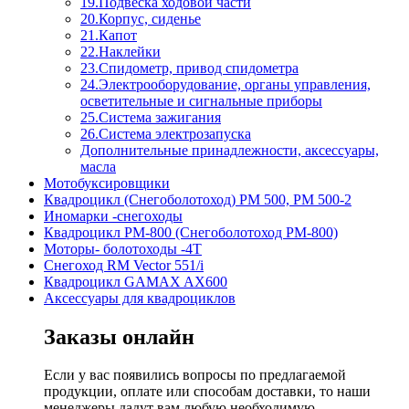
19.Подвеска ходовой части
20.Корпус, сиденье
21.Капот
22.Наклейки
23.Спидометр, привод спидометра
24.Электрооборудование, органы управления,
осветительные и сигнальные приборы
25.Система зажигания
26.Система электрозапуска
Дополнительные принадлежности, аксессуары,
масла
Мотобуксировщики
Квадроцикл (Снегоболотоход) РМ 500, РМ 500-2
Иномарки -снегоходы
Квадроцикл РМ-800 (Снегоболотоход РМ-800)
Моторы- болотоходы -4Т
Снегоход RM Vector 551/i
Квадроцикл GAMAX AX600
Аксессуары для квадроциклов
Заказы онлайн
Если у вас появились вопросы по предлагаемой
продукции, оплате или способам доставки, то наши
менеджеры дадут вам любую необходимую