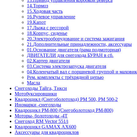
13.Привод управления коробкой реверса
14.Тормоз
15.Ходовая часть
16.Рулевое управление
19.Капот
17.Лыжа с рессорой
18.Корпус, сиденье
20.Электрооборудование и система зажигания
21.Дополнительные принадлежности, аксессуары
01.Основание двигателя (рама подмоторная)
ДВИГАТЕЛИ для снегохода БУРАН в сб.
02.Картер двигателя
03.Система электрозапуска двигателя
04.Коленчатый вал с поршневой группой и махови
Рем. комплекты с трёхрядной цепью
Масла
Снегоходы Тайга, Тикси
Мотобуксировщики
Квадроцикл (Снегоболотоход) РМ 500, РМ 500-2
Иномарки -снегоходы
Квадроцикл РМ-800 (Снегоболотоход РМ-800)
Моторы- болотоходы -4Т
Снегоход RM Vector 551/i
Квадроцикл GAMAX AX600
Аксессуары для квадроциклов