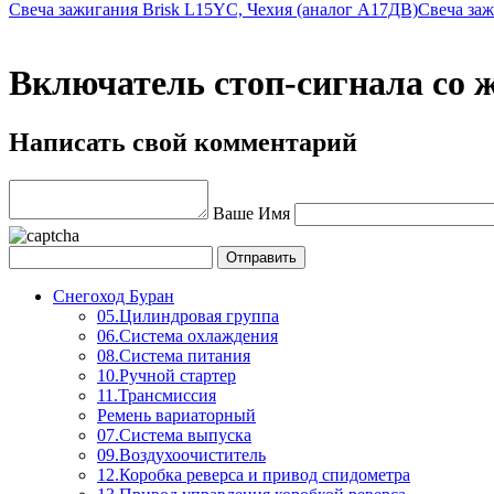
Свеча зажигания Brisk L15YC, Чехия (аналог А17ДВ)
Свеча за
Включатель стоп-сигнала со ж
Написать свой комментарий
Ваше Имя
Снегоход Буран
05.Цилиндровая группа
06.Система охлаждения
08.Система питания
10.Ручной стартер
11.Трансмиссия
Ремень вариаторный
07.Система выпуска
09.Воздухоочиститель
12.Коробка реверса и привод спидометра