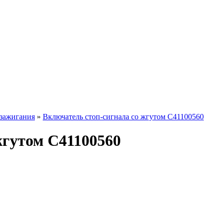
 зажигания
»
Включатель стоп-сигнала со жгутом C41100560
жгутом C41100560