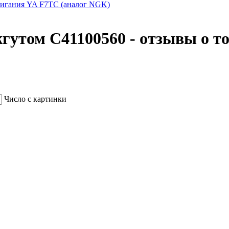
жигания YA F7TC (аналог NGK)
гутом C41100560 - отзывы о то
Число с картинки